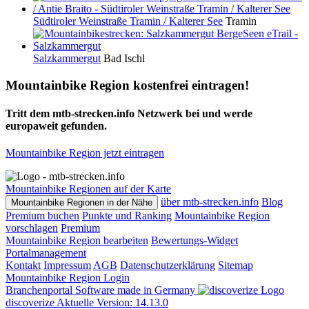
Südtiroler Weinstraße Tramin / Kalterer See
Tramin
Salzkammergut
Bad Ischl
Mountainbike Region kostenfrei eintragen!
Tritt dem mtb-strecken.info Netzwerk bei und werde
europaweit gefunden.
Mountainbike Region jetzt eintragen
Mountainbike Regionen auf der Karte
über mtb-strecken.info
Blog
Mountainbike Regionen in der Nähe
Premium buchen
Punkte und Ranking
Mountainbike Region
vorschlagen
Premium
Mountainbike Region bearbeiten
Bewertungs-Widget
Portalmanagement
Kontakt
Impressum
AGB
Datenschutzerklärung
Sitemap
Mountainbike Region Login
Branchenportal Software made in Germany
discoverize
Aktuelle Version: 14.13.0