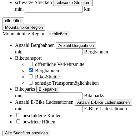
schwarze Strecken
schwarze Strecken
min.
km
alle Filter
Mountainbike Region
Mountainbike Region
schließen
Anzahl Bergbahnen
Anzahl Bergbahnen
min.
Bergbahnen
Biketransport
öffentliche Verkehrsmittel
Bergbahnen
Bike-Shuttle
sonstige Transportmöglichkeiten
Bikeparks
Bikeparks
min.
Bikeparks
Anzahl E-Bike Ladestationen
Anzahl E-Bike Ladestationen
min.
E-Bike Ladestationen
beschilderte Routen
bewirtete Hütten
Alle Suchfilter anzeigen