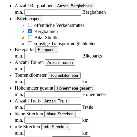
Anzahl Bergbahnen
Anzahl Bergbahnen
min.
Bergbahnen
Biketransport
öffentliche Verkehrsmittel
Bergbahnen
Bike-Shuttle
sonstige Transportmöglichkeiten
Bikeparks
Bikeparks
min.
Bikeparks
Anzahl Touren
Anzahl Touren
min.
Tourenkilometer
Tourenkilometer
min.
km
Höhenmeter gesamt
Höhenmeter gesamt
min.
Höhenmeter
Anzahl Trails
Anzahl Trails
min.
Trails
blaue Strecken
blaue Strecken
min.
km
rote Strecken
rote Strecken
min.
km