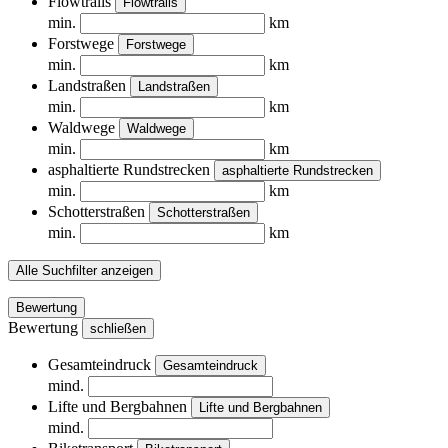
Flowtrails
Flowtrails
min.
km
Forstwege
Forstwege
min.
km
Landstraßen
Landstraßen
min.
km
Waldwege
Waldwege
min.
km
asphaltierte Rundstrecken
asphaltierte Rundstrecken
min.
km
Schotterstraßen
Schotterstraßen
min.
km
Alle Suchfilter anzeigen
Bewertung
Bewertung
schließen
Gesamteindruck
Gesamteindruck
mind.
Lifte und Bergbahnen
Lifte und Bergbahnen
mind.