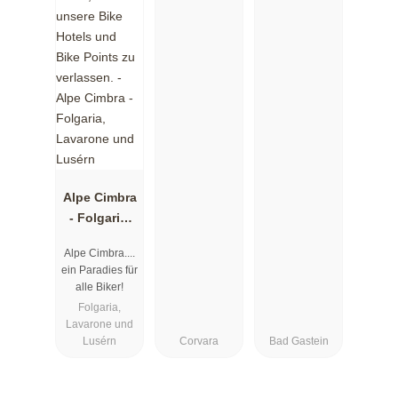
Alpe Cimbra
- Folgaria,
Lavarone
Alpe Cimbra....
und Lusérn
ein Paradies für
alle Biker!
Folgaria,
Lavarone und
Lusérn
Corvara
Bad Gastein