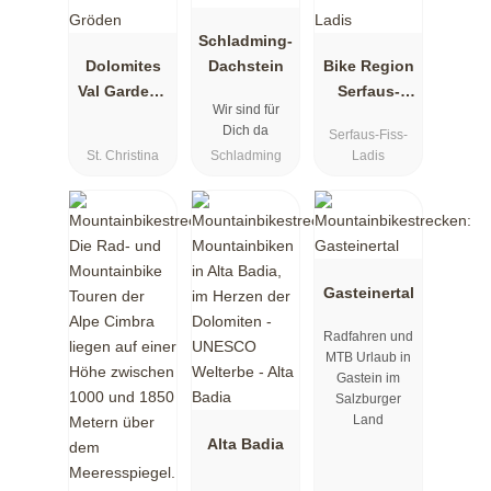
Schladming-
Dolomites
Dachstein
Bike Region
Val Gardena
Serfaus-
Wir sind für
- Gröden
Fiss-Ladis
Dich da
Serfaus-Fiss-
St. Christina
Schladming
Ladis
Gasteinertal
Radfahren und
MTB Urlaub in
Gastein im
Salzburger
Land
Alta Badia