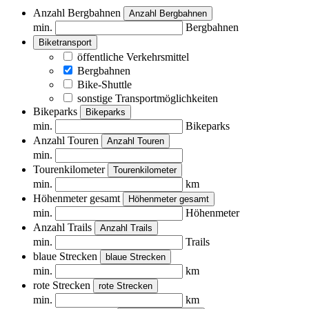
Anzahl Bergbahnen
Anzahl Bergbahnen
min.
Bergbahnen
Biketransport
öffentliche Verkehrsmittel
Bergbahnen
Bike-Shuttle
sonstige Transportmöglichkeiten
Bikeparks
Bikeparks
min.
Bikeparks
Anzahl Touren
Anzahl Touren
min.
Tourenkilometer
Tourenkilometer
min.
km
Höhenmeter gesamt
Höhenmeter gesamt
min.
Höhenmeter
Anzahl Trails
Anzahl Trails
min.
Trails
blaue Strecken
blaue Strecken
min.
km
rote Strecken
rote Strecken
min.
km