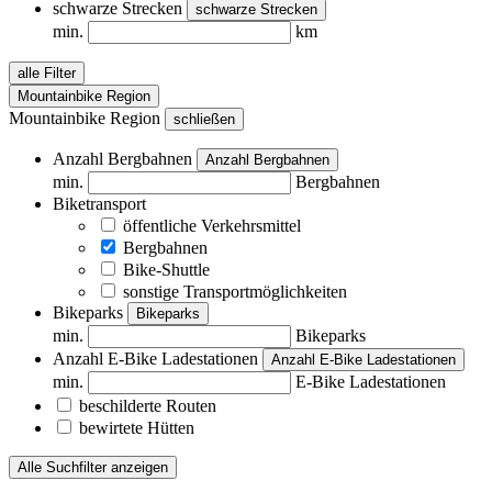
schwarze Strecken
schwarze Strecken
min.
km
alle Filter
Mountainbike Region
Mountainbike Region
schließen
Anzahl Bergbahnen
Anzahl Bergbahnen
min.
Bergbahnen
Biketransport
öffentliche Verkehrsmittel
Bergbahnen
Bike-Shuttle
sonstige Transportmöglichkeiten
Bikeparks
Bikeparks
min.
Bikeparks
Anzahl E-Bike Ladestationen
Anzahl E-Bike Ladestationen
min.
E-Bike Ladestationen
beschilderte Routen
bewirtete Hütten
Alle Suchfilter anzeigen