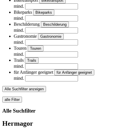
Biketransport
Biketransport
mind.
Bikeparks
Bikeparks
mind.
Beschilderung
Beschilderung
mind.
Gastronomie
Gastronomie
mind.
Touren
Touren
mind.
Trails
Trails
mind.
für Anfänger geeignet
für Anfänger geeignet
mind.
Alle Suchfilter anzeigen
alle Filter
Alle Suchfilter
Hermagor