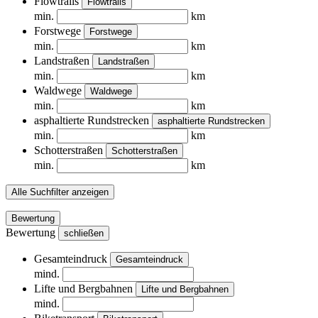
Flowtrails
Flowtrails
min.
km
Forstwege
Forstwege
min.
km
Landstraßen
Landstraßen
min.
km
Waldwege
Waldwege
min.
km
asphaltierte Rundstrecken
asphaltierte Rundstrecken
min.
km
Schotterstraßen
Schotterstraßen
min.
km
Alle Suchfilter anzeigen
Bewertung
Bewertung
schließen
Gesamteindruck
Gesamteindruck
mind.
Lifte und Bergbahnen
Lifte und Bergbahnen
mind.