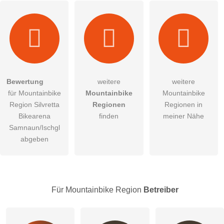
Hiermit akzeptiere ich die
AGB
.
Bewertung
weitere
weitere
für Mountainbike
Mountainbike
Mountainbike
Die
Datenschutzerklärung
habe ich zur Kenntnis genommen.
Region Silvretta
Regionen
Regionen in
öffentliche Frage stellen
Bikearena
finden
meiner Nähe
Abbrechen
Samnaun/Ischgl
Hinweis:
Bitte beachten Sie, öffentliche Fragen sind
für alle
abgeben
Besucher sichtbar
.
Klicken Sie hier um eine
individuelle Frage
an den
Mountainbike Region-Eintrag zu stellen
.
Für Mountainbike Region
Betreiber