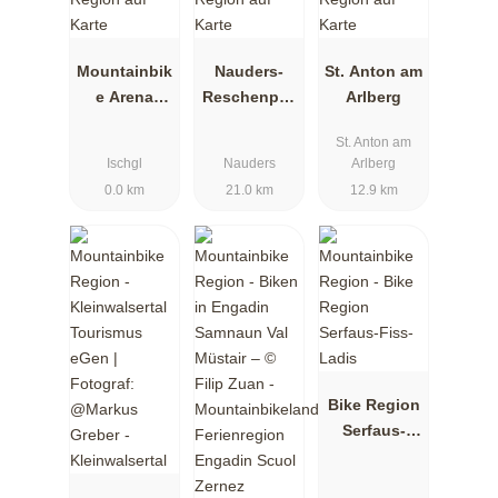
Mountainbik
Nauders-
St. Anton am
e Arena
Reschenpas
Arlberg
Paznaun-
s
St. Anton am
Ischgl
Ischgl
Nauders
Arlberg
0.0 km
21.0 km
12.9 km
Bike Region
Serfaus-
Fiss-Ladis