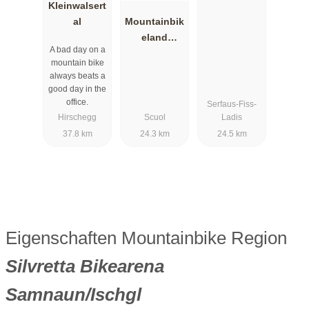
Kleinwalsert
al
Mountainbik
eland
A bad day on a
Ferienregion
mountain bike
Engadin
always beats a
Scuol
good day in the
Zernez
office.
Serfaus-Fiss-
Hirschegg
Scuol
Ladis
37.8 km
24.3 km
24.5 km
Eigenschaften Mountainbike Region
Silvretta Bikearena
Samnaun/Ischgl