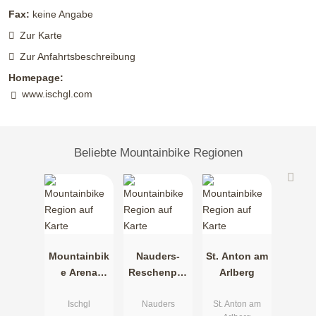
Fax:
keine Angabe
Zur Karte
Zur Anfahrtsbeschreibung
Homepage:
www.ischgl.com
Beliebte Mountainbike Regionen
Mountainbik
Nauders-
St. Anton am
e Arena
Reschenpas
Arlberg
Paznaun-
s
Ischgl
Ischgl
Nauders
St. Anton am