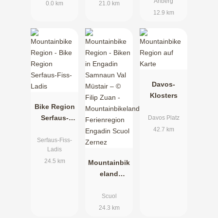
Arlberg
0.0 km
21.0 km
12.9 km
Davos-
Klosters
Bike Region
Serfaus-
Davos Platz
Fiss-Ladis
42.7 km
Serfaus-Fiss-
Ladis
24.5 km
Mountainbik
eland
Ferienregion
Engadin
Scuol
Scuol
24.3 km