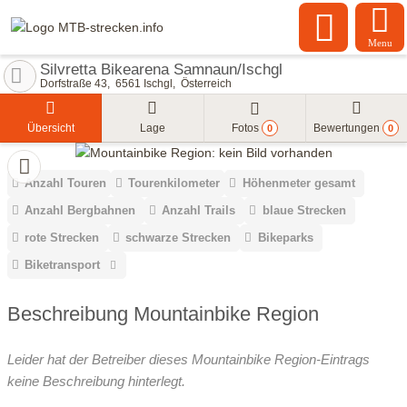
Menu
Silvretta Bikearena Samnaun/Ischgl
Dorfstraße 43
6561
Ischgl
Österreich
Übersicht
Lage
Fotos
Bewertungen
0
0
Anzahl Touren
Tourenkilometer
Höhenmeter gesamt
Anzahl Bergbahnen
Anzahl Trails
blaue Strecken
rote Strecken
schwarze Strecken
Bikeparks
Biketransport
Beschreibung Mountainbike Region
Leider hat der Betreiber dieses Mountainbike Region-Eintrags
keine Beschreibung hinterlegt.