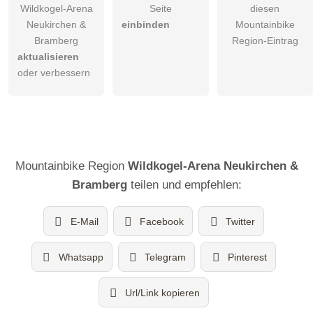
Baumgartenalm
Wildkogel-Arena
Seite
diesen
Neukirchen &
einbinden
Mountainbike
Bramberg
Region-Eintrag
aktualisieren
oder verbessern
Mountainbike Region
Wildkogel-Arena Neukirchen &
Bramberg
teilen und empfehlen:
E-Mail
Facebook
Twitter
Whatsapp
Telegram
Pinterest
4D - Baumgartenalm
Url/Link kopieren