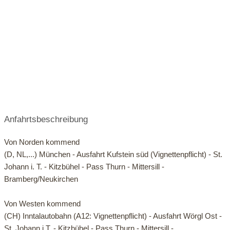
Touren Übersicht:
09:00-12:00
13:00-16:30
09:00-12:00
13:00-16:30
09:00-12:00
13:00-16:30
Anfahrtsbeschreibung
09:00-12:00
Von Norden kommend
13:00-16:30
(D, NL,...) München - Ausfahrt Kufstein süd (Vignettenpflicht) - St.
09:00-12:00
Johann i. T. - Kitzbühel - Pass Thurn - Mittersill -
Bramberg/Neukirchen
13:00-16:30
09:00-12:00
Von Westen kommend
4D - Baumgartenalm
(CH) Inntalautobahn (A12: Vignettenpflicht) - Ausfahrt Wörgl Ost -
13:00-16:30
St. Johann i.T. - Kitzbühel - Pass Thurn - Mittersill -