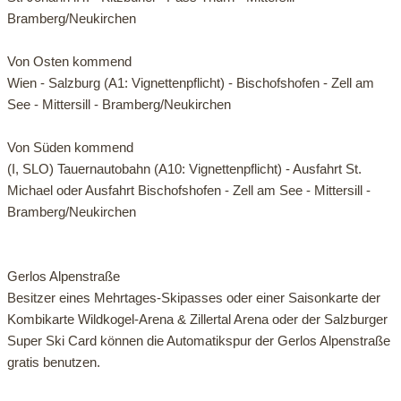
Start ist im Ortszentrum von Bramberg - vorbei an der Kirche
Bramberg/Neukirchen
entlang des Güterweges Entscharn - vorbei an den
Biketransport:
Alpengasthöfen Geisl und Bergkristall zum Oberaugut - dem
Von Osten kommend
Bergbahnen
sonstige Transportmöglichkeiten
Straßenverlauf ins Mühlbachtal folgen - beim Erreichen des
Wien - Salzburg (A1: Vignettenpflicht) - Bischofshofen - Zell am
Bikeparks:
keine Bikeparks
Almgebietes Abzweigung rechts zur Baumgartenalm
See - Mittersill - Bramberg/Neukirchen
nehmen. Retour auf derselben Strecke oder
Anzahl E-Bike Ladestationen:
2 E-Bike Ladestationen
Anschlussmöglichkeiten zur 4E Stangenjoch, 4F Geisl
Von Süden kommend
Hochalm/Wildkogelbahn, 4G Fleckalm/Wildkogelbahn, 4L
(I, SLO) Tauernautobahn (A10: Vignettenpflicht) - Ausfahrt St.
beschilderte Routen
bewirtete Hütten
2000er Runde oder 6B Panoramarunde
Michael oder Ausfahrt Bischofshofen - Zell am See - Mittersill -
Bramberg/Neukirchen
Link zur Vorteilskarte
Baumgartenalm
Events
Gerlos Alpenstraße
Besitzer eines Mehrtages-Skipasses oder einer Saisonkarte der
Kombikarte Wildkogel-Arena & Zillertal Arena oder der Salzburger
Super Ski Card können die Automatikspur der Gerlos Alpenstraße
gratis benutzen.