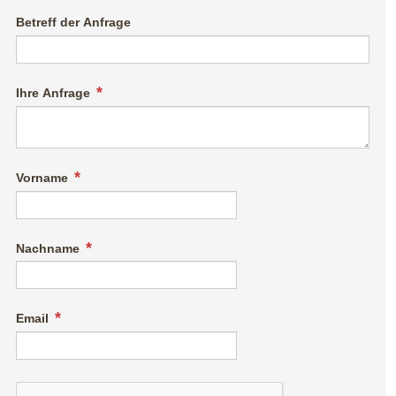
4D - Baumgartenalm
Betreff der Anfrage
Start ist im Ortszentrum von Bramberg - vorbei an der Kirche
entlang des Güterweges Entscharn - vorbei an den
Ihre Anfrage
Alpengasthöfen Geisl und Bergkristall zum Oberaugut - dem
Straßenverlauf ins Mühlbachtal folgen - beim Erreichen des
Almgebietes Abzweigung rechts zur Baumgartenalm
nehmen. Retour auf derselben Strecke oder
Vorname
Anschlussmöglichkeiten zur 4E Stangenjoch, 4F Geisl
Hochalm/Wildkogelbahn, 4G Fleckalm/Wildkogelbahn, 4L
2000er Runde oder 6B Panoramarunde
Nachname
Baumgartenalm
Email