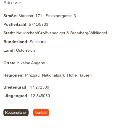
Adresse
Straße:
Marktstr. 171 | Stoitznergasse 3
Postleitzahl:
5741/5733
Stadt:
Neukirchen/Großvenediger & Bramberg/Wildkogel
Bundesland:
Salzburg
Land:
Österreich
4D - Baumgartenalm
Ortsteil:
keine Angabe
Regionen:
Pinzgau
Nationalpark
Hohe
Tauern
Start ist im Ortszentrum von Bramberg - vorbei an der Kirche
entlang des Güterweges Entscharn - vorbei an den
Breitengrad
:
47.272300
Alpengasthöfen Geisl und Bergkristall zum Oberaugut - dem
Längengrad
:
12.345050
Straßenverlauf ins Mühlbachtal folgen - beim Erreichen des
Almgebietes Abzweigung rechts zur Baumgartenalm
nehmen. Retour auf derselben Strecke oder
Routenplaner
Kontakt
Anschlussmöglichkeiten zur 4E Stangenjoch, 4F Geisl
Hochalm/Wildkogelbahn, 4G Fleckalm/Wildkogelbahn, 4L