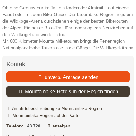
Ob eine Genusstour im Tal, ein fordernder Almtrail – auf eigene
Faust oder mit dem Bike-Guide: Die Tauernbike-Region rings um
die Wildkogel-Arena durchziehen einige der besten Bikerouten
der Alpen. Ein neuer Bike-Trail führt non stop von Neukirchen auf
den Wildkogel und wieder retour.
Mit 800 Kilometer Mountainbiketouren bringt die Ferienregion
Nationalpark Hohe Tauern alle in die Gänge. Die Wildkogel-Arena
mit den beiden Orten Neukirchen & Bramberg sattelt für große
und kleine Radfans auf: Bei Familien ist der Tauernradweg die
Kontakt
erste Wahl, der 270 Kilometer an der Salzach entlang bis nach
Passau führt. Die Pinzgauer Lokalbahn zwischen Krimml und
unverb. Anfrage senden
Zell am See nimmt das Rad auch Huckepack. An jeder
Haltestelle hat man die Möglichkeit, vom Bike auf die Bahn
Mountainbike-Hotels in der Region finden
umzusatteln, wenn die Beine müde werden (Reservierung
erforderlich).
Anfahrtsbeschreibung zu Mountainbike Region
Mountainbiker peilen die Nationalpark- und „Sonnseit“-Täler an
Mountainbike Region auf der Karte
In die Nationalparktäler führen herrliche Bikestrecken,
Telefon:
+43 720...
anzeigen
beispielweise ins steinreiche Habachtal, ins Ober- und