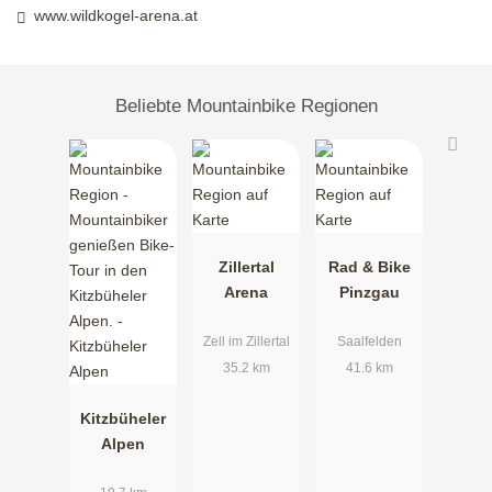
nehmen. Retour auf derselben Strecke oder
www.wildkogel-arena.at
Anschlussmöglichkeiten zur 4E Stangenjoch, 4F Geisl
Hochalm/Wildkogelbahn, 4G Fleckalm/Wildkogelbahn, 4L
2000er Runde oder 6B Panoramarunde
Beliebte Mountainbike Regionen
Baumgartenalm
Zillertal
Rad & Bike
Arena
Pinzgau
Zell im Zillertal
Saalfelden
35.2 km
41.6 km
Kitzbüheler
Alpen