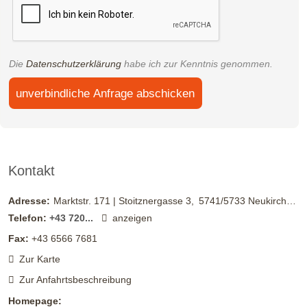
Die
Datenschutzerklärung
habe ich zur Kenntnis genommen.
unverbindliche Anfrage abschicken
Kontakt
4D - Baumgartenalm
Adresse:
Marktstr. 171 | Stoitznergasse 3
5741/5733
Neukirchen/Großvenediger & Bramberg/Wildkogel
Telefon:
+43 720...
anzeigen
Start ist im Ortszentrum von Bramberg - vorbei an der Kirche
Fax:
+43 6566 7681
entlang des Güterweges Entscharn - vorbei an den
Zur Karte
Alpengasthöfen Geisl und Bergkristall zum Oberaugut - dem
Straßenverlauf ins Mühlbachtal folgen - beim Erreichen des
Zur Anfahrtsbeschreibung
Almgebietes Abzweigung rechts zur Baumgartenalm
Homepage: