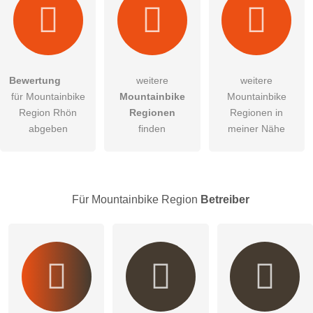
Bewertung
weitere
weitere
Hiermit akzeptiere ich die
AGB
.
für Mountainbike
Mountainbike
Mountainbike
Region Rhön
Regionen
Regionen in
Die
Datenschutzerklärung
habe ich zur Kenntnis genommen.
abgeben
finden
meiner Nähe
öffentliche Frage stellen
Abbrechen
Hinweis:
Bitte beachten Sie, öffentliche Fragen sind
für alle
Besucher sichtbar
.
Für Mountainbike Region
Betreiber
Klicken Sie hier um eine
individuelle Frage
an den
Mountainbike Region-Eintrag zu stellen
.