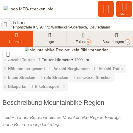
Menu
Rhön
Rhönstraße 97
97772
Wildflecken-Oberbach
Deutschland
Übersicht
Lage
Fotos
Bewertungen
0
0
Anzahl Touren
Tourenkilometer:
1200 km
Höhenmeter gesamt
Anzahl Bergbahnen
Anzahl Trails
blaue Strecken
rote Strecken
schwarze Strecken
Bikeparks
Biketransport
Beschreibung Mountainbike Region
Leider hat der Betreiber dieses Mountainbike Region-Eintrags
keine Beschreibung hinterlegt.